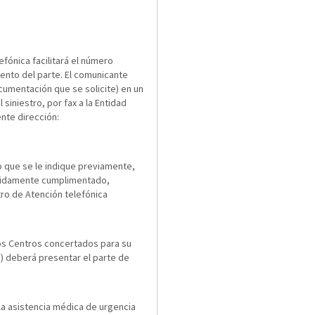
fónica facilitará el número
nto del parte. El comunicante
cumentación que se solicite) en un
siniestro, por fax a la Entidad
ente dirección:
o que se le indique previamente,
bidamente cumplimentado,
tro de Atención telefónica
os Centros concertados para su
a) deberá presentar el parte de
 la asistencia médica de urgencia