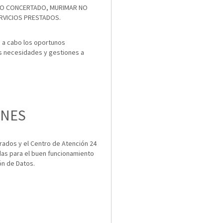
o NO CONCERTADO, MURIMAR NO
RVICIOS PRESTADOS.
á a cabo los oportunos
s necesidades y gestiones a
NES
ados y el Centro de Atención 24
das para el buen funcionamiento
ón de Datos.