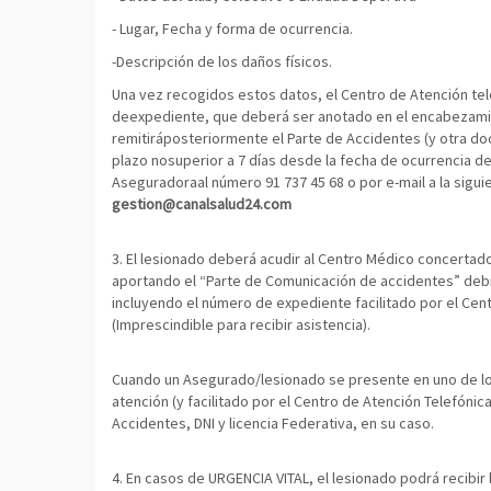
- Lugar, Fecha y forma de ocurrencia.
-Descripción de los daños físicos.
Una vez recogidos estos datos, el Centro de Atención tele
deexpediente, que deberá ser anotado en el encabezamie
remitiráposteriormente el Parte de Accidentes (y otra do
plazo nosuperior a 7 días desde la fecha de ocurrencia del 
Aseguradoraal número 91 737 45 68 o por e-mail a la sigui
gestion@canalsalud24.com
3. El lesionado deberá acudir al Centro Médico concertad
aportando el “Parte de Comunicación de accidentes” de
incluyendo el número de expediente facilitado por el Cen
(Imprescindible para recibir asistencia).
Cuando un Asegurado/lesionado se presente en uno de l
atención (y facilitado por el Centro de Atención Telefónic
Accidentes, DNI y licencia Federativa, en su caso.
4. En casos de URGENCIA VITAL, el lesionado podrá recibir