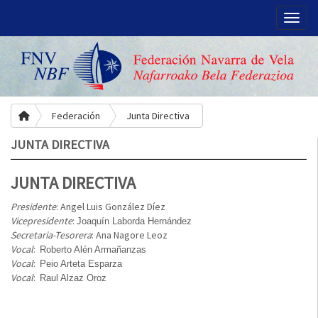
Toggle
Federación
Junta Directiva
JUNTA DIRECTIVA
JUNTA DIRECTIVA
Presidente
: Angel Luis González Díez
Vicepresidente
:
Joaquín Laborda Hernández
Secretaria-Tesorera
: Ana Nagore Leoz
Vocal
:
Roberto Alén Armañanzas
Vocal
:
Peio Arteta Esparza
Vocal
:
Raul Alzaz Oroz