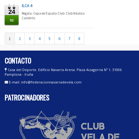
ILCA 4
24
Regata: Copa de España Club: Club Náutico
Cambrils
02
1
2
3
4
5
6
7
8
CONTACTO
Casa del Deporte. Edificio Navarra Arena. Plaza Aizagerria Nº 1. 31006
Pamplona - Iruña
E-mail: info@federacionnavarradevela.com
PATROCINADORES