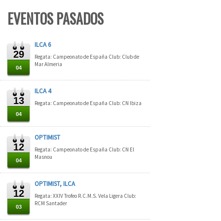
EVENTOS PASADOS
ILCA 6
29
Regata: Campeonato de España Club: Club de
Mar Almeria
04
ILCA 4
13
Regata: Campeonato de España Club: CN Ibiza
04
OPTIMIST
12
Regata: Campeonato de España Club: CN El
Masnou
04
OPTIMIST, ILCA
12
Regata: XXIV Trofeo R.C.M.S. Vela Ligera Club:
RCM Santader
03